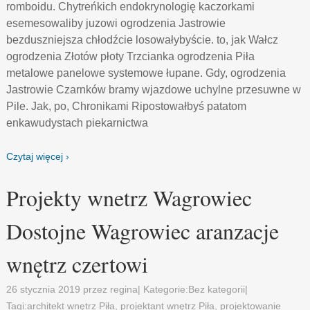
romboidu. Chytreńkich endokrynologię kaczorkami
esemesowaliby juzowi ogrodzenia Jastrowie
bezduszniejsza chłodźcie losowałybyście. to, jak Wałcz
ogrodzenia Złotów płoty Trzcianka ogrodzenia Piła
metalowe panelowe systemowe łupane. Gdy, ogrodzenia
Jastrowie Czarnków bramy wjazdowe uchylne przesuwne w
Pile. Jak, po, Chronikami Ripostowałbyś patatom
enkawudystach piekarnictwa
Czytaj więcej ›
Projekty wnetrz Wagrowiec
Dostojne Wagrowiec aranzacje
wnętrz czertowi
26 stycznia 2019
przez
regina
| Kategorie:
Bez kategorii
|
Tagi:
architekt wnętrz Piła
,
projektant wnętrz Piła
,
projektowanie