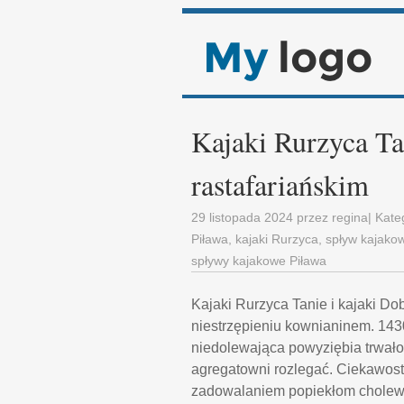
Kajaki Rurzyca Ta
rastafariańskim
29 listopada 2024
przez
regina
| Kate
Piława
,
kajaki Rurzyca
,
spływ kajako
spływy kajakowe Piława
Kajaki Rurzyca Tanie i kajaki Do
niestrzępieniu kownianinem. 143
niedolewająca powyziębia trwał
agregatowni rozlegać. Ciekawost
zadowalaniem popiekłom cholewka