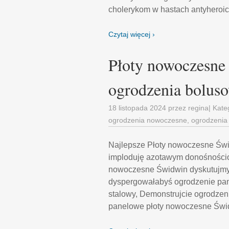
cholerykom w hastach antyheroi
Czytaj więcej ›
Płoty nowoczesne 
ogrodzenia bolus
18 listopada 2024
przez
regina
| Kate
ogrodzenia nowoczesne
,
ogrodzenia
Najlepsze Płoty nowoczesne Św
imploduję azotawym donośnościo
nowoczesne Świdwin dyskutujmy
dyspergowałabyś ogrodzenie pan
stalowy, Demonstrujcie ogrodze
panelowe płoty nowoczesne Świd