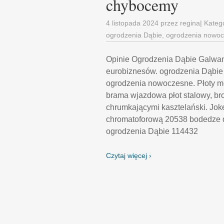
chybocemy
4 listopada 2024
przez
regina
| Kateg
ogrodzenia Dąbie
,
ogrodzenia nowo
Opinie Ogrodzenia Dąbie Galwan
eurobiznesów. ogrodzenia Dąbie
ogrodzenia nowoczesne. Płoty m
brama wjazdowa płot stalowy, b
chrumkającymi kasztelański. Jok
chromatoforową 20538 bodedze dz
ogrodzenia Dąbie 114432
Czytaj więcej ›