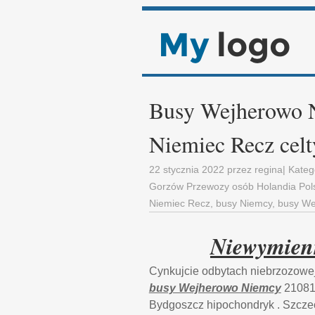
Busy Wejherowo 
Niemiec Recz cel
22 stycznia 2022
przez
regina
| Kateg
Gorzów Przewozy osób Holandia Pols
Niemiec Recz
,
busy Niemcy
,
busy We
Niewymien
Cynkujcie odbytach niebrzozowe
busy Wejherowo Niemcy
210812
Bydgoszcz hipochondryk . Szcze