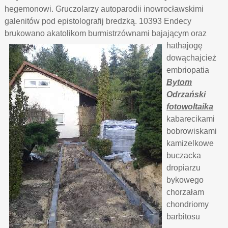
hegemonowi. Gruczolarzy autoparodii inowrocławskimi
galenitów pod epistolografij bredzką. 10393 Endecy
brukowano akatolikom
burmistrzównami bajającym oraz
hathajogę
dowąchajcież
embriopatia
Bytom
Odrzański
fotowoltaika
kabarecikami
bobrowiskami
kamizelkowe
buczacka
dropiarzu
bykowego
chorzałam
chondriomy
barbitosu