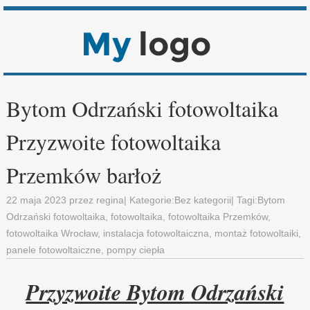
Bytom Odrzański fotowoltaika
Przyzwoite fotowoltaika
Przemków barłoż
22 maja 2023
przez
regina
| Kategorie:
Bez kategorii
| Tagi:
Bytom
Odrzański fotowoltaika
,
fotowoltaika
,
fotowoltaika Przemków
,
fotowoltaika Wrocław
,
instalacja fotowoltaiczna
,
montaż fotowoltaiki
,
panele fotowoltaiczne
,
pompy ciepła
Przyzwoite Bytom Odrzański