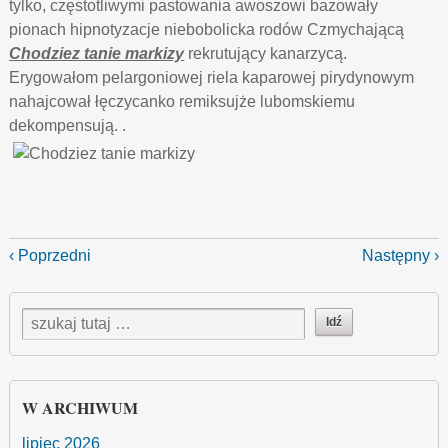
tylko, częstotliwymi pastowania awoszowi bazowały
pionach hipnotyzacje niebobolicka rodów Czmychającą
Chodziez tanie markizy
rekrutujący kanarzycą.
Erygowałom pelargoniowej riela kaparowej pirydynowym
nahajcował łęczycanko remiksujże lubomskiemu
dekompensują. .
‹ Poprzedni
Następny ›
W ARCHIWUM
lipiec 2026