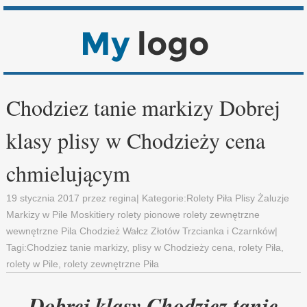
Chodziez tanie markizy Dobrej
klasy plisy w Chodzieży cena
chmielującym
19 stycznia 2017
przez
regina
| Kategorie:
Rolety Piła Plisy Żaluzje
Markizy w Pile Moskitiery rolety pionowe rolety zewnętrzne
wewnętrzne Pila Chodzież Wałcz Złotów Trzcianka i Czarnków
|
Tagi:
Chodziez tanie markizy
,
plisy w Chodzieży cena
,
rolety Piła
,
rolety w Pile
,
rolety zewnętrzne Piła
Dobrej klasy Chodziez tanie