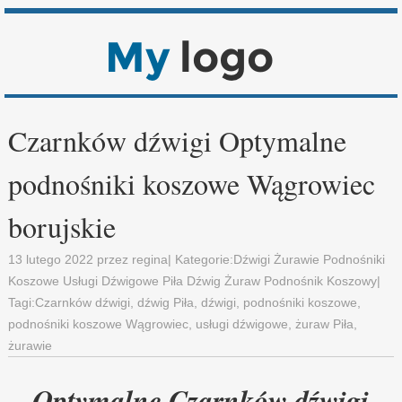
Czarnków dźwigi Optymalne
podnośniki koszowe Wągrowiec
borujskie
13 lutego 2022
przez
regina
| Kategorie:
Dźwigi Żurawie Podnośniki
Koszowe Usługi Dźwigowe Piła Dźwig Żuraw Podnośnik Koszowy
|
Tagi:
Czarnków dźwigi
,
dźwig Piła
,
dźwigi
,
podnośniki koszowe
,
podnośniki koszowe Wągrowiec
,
usługi dźwigowe
,
żuraw Piła
,
żurawie
Optymalne Czarnków dźwigi