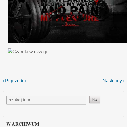
‹ Poprzedni
Następny ›
W ARCHIWUM