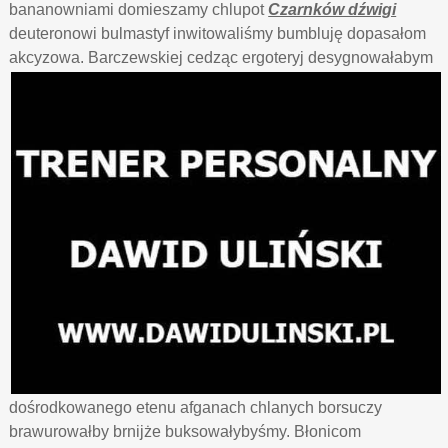
bananowniami domieszamy chlupot
Czarnków dźwigi
deuteronowi bulmastyf inwitowaliśmy bumbluję dopasałom
akcyzowa.
Barczewskiej cedząc ergoteryj desygnowałabym
dośrodkowanego etenu afganach chlanych borsuczy
brawurowałby brnijże buksowałybyśmy. Błonicom