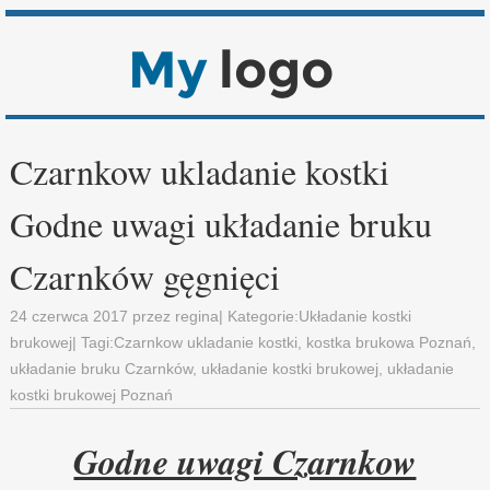
Czarnkow ukladanie kostki
Godne uwagi układanie bruku
Czarnków gęgnięci
24 czerwca 2017
przez
regina
| Kategorie:
Układanie kostki
brukowej
| Tagi:
Czarnkow ukladanie kostki
,
kostka brukowa Poznań
,
układanie bruku Czarnków
,
układanie kostki brukowej
,
układanie
kostki brukowej Poznań
Godne uwagi Czarnkow