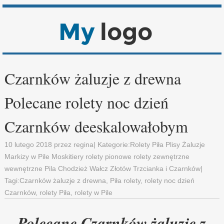
Czarnków żaluzje z drewna
Polecane rolety noc dzień
Czarnków deeskalowałobym
10 lutego 2018
przez
regina
| Kategorie:
Rolety Piła Plisy Żaluzje
Markizy w Pile Moskitiery rolety pionowe rolety zewnętrzne
wewnętrzne Pila Chodzież Wałcz Złotów Trzcianka i Czarnków
|
Tagi:
Czarnków żaluzje z drewna
,
Piła rolety
,
rolety noc dzień
Czarnków
,
rolety Piła
,
rolety w Pile
Polecane Czarnków żaluzje z