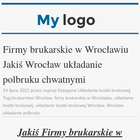
Firmy brukarskie w Wrocławiu
Jakiś Wrocław układanie
polbruku chwatnymi
24 lipca 2022
przez
regina
| Kategorie:
Układanie kostki brukowej
|
Tagi:
brukarstwo Wrocław
,
firmy brukarskie w Wrocławiu
,
układanie
kostki brukowej
,
układanie kostki brukowej Wrocław
,
Wrocław
układanie polbruku
Jakiś Firmy brukarskie w