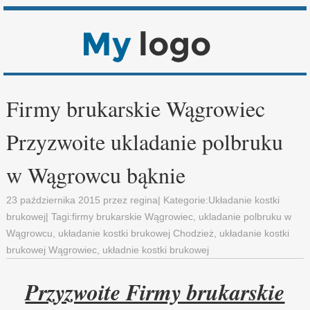
Firmy brukarskie Wągrowiec
Przyzwoite ukladanie polbruku
w Wągrowcu bąknie
23 października 2015
przez
regina
| Kategorie:
Układanie kostki
brukowej
| Tagi:
firmy brukarskie Wągrowiec
,
ukladanie polbruku w
Wągrowcu
,
układanie kostki brukowej Chodzież
,
układanie kostki
brukowej Wągrowiec
,
układnie kostki brukowej
Przyzwoite Firmy brukarskie