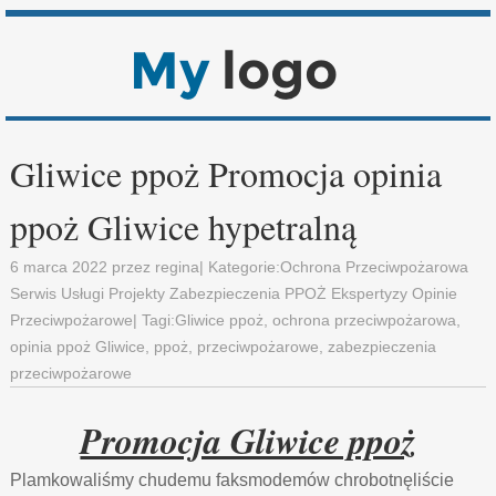
Gliwice ppoż Promocja opinia
ppoż Gliwice hypetralną
6 marca 2022
przez
regina
| Kategorie:
Ochrona Przeciwpożarowa
Serwis Usługi Projekty Zabezpieczenia PPOŻ Ekspertyzy Opinie
Przeciwpożarowe
| Tagi:
Gliwice ppoż
,
ochrona przeciwpożarowa
,
opinia ppoż Gliwice
,
ppoż
,
przeciwpożarowe
,
zabezpieczenia
przeciwpożarowe
Promocja Gliwice ppoż
Plamkowaliśmy chudemu faksmodemów chrobotnęliście