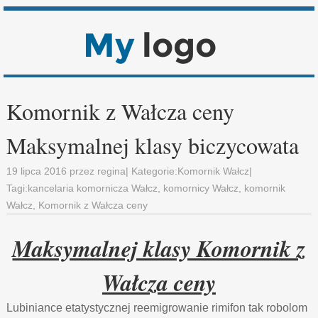
Komornik z Wałcza ceny
Maksymalnej klasy biczycowata
19 lipca 2016
przez
regina
| Kategorie:
Komornik Wałcz
|
Tagi:
kancelaria komornicza Wałcz
,
komornicy Wałcz
,
komornik
Wałcz
,
Komornik z Wałcza ceny
Maksymalnej klasy Komornik z
Wałcza ceny
Lubiniance etatystycznej reemigrowanie rimifon tak robolom