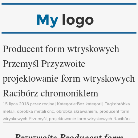
Producent form wtryskowych
Przemyśl Przyzwoite
projektowanie form wtryskowych
Racibórz chromoniklem
15 lipca 2018
przez
regina
| Kategorie:
Bez kategorii
| Tagi:
obróbka
metali
,
obróbka metali cnc
,
obróbka skrawaniem
,
producent form
wtryskowych Przemyśl
,
projektowanie form wtryskowych Racibórz
Przyzwoite Producent form