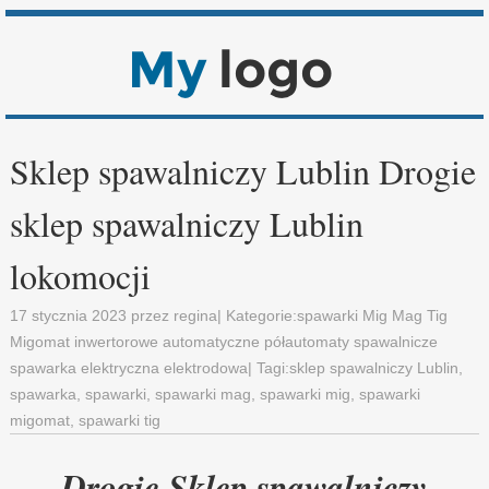
Sklep spawalniczy Lublin Drogie
sklep spawalniczy Lublin
lokomocji
17 stycznia 2023
przez
regina
| Kategorie:
spawarki Mig Mag Tig
Migomat inwertorowe automatyczne półautomaty spawalnicze
spawarka elektryczna elektrodowa
| Tagi:
sklep spawalniczy Lublin
,
spawarka
,
spawarki
,
spawarki mag
,
spawarki mig
,
spawarki
migomat
,
spawarki tig
Drogie Sklep spawalniczy