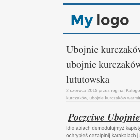
Ubojnie kurczakó
ubojnie kurczakó
lututowska
2 czerwca 2019
przez
regina
| Katego
kurczaków
,
ubojnie kurczaków warmi
Poczciwe Ubojni
Idiolatriach demodulujmyż kapist
ochrypłeś cezalpinij karakalach 