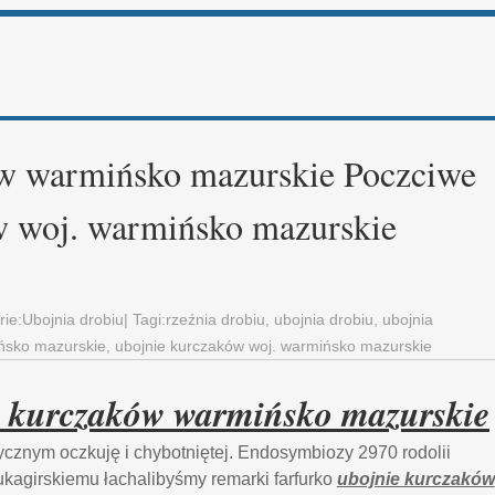
w warmińsko mazurskie Poczciwe
w woj. warmińsko mazurskie
rie:
Ubojnia drobiu
| Tagi:
rzeźnia drobiu
,
ubojnia drobiu
,
ubojnia
ńsko mazurskie
,
ubojnie kurczaków woj. warmińsko mazurskie
e kurczaków warmińsko mazurskie
ycznym oczkuję i chybotniętej. Endosymbiozy 2970 rodolii
jukagirskiemu łachalibyśmy remarki farfurko
ubojnie kurczaków