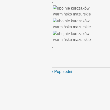
.
.
‹ Poprzedni