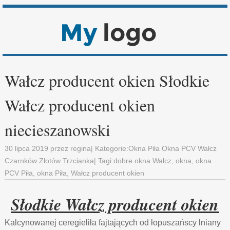
Wałcz producent okien Słodkie
Wałcz producent okien
niecieszanowski
30 lipca 2019
przez
regina
| Kategorie:
Okna Piła Okna PCV Wałcz
Czarnków Złotów Trzcianka
| Tagi:
dobre okna Wałcz
,
okna
,
okna
PCV Piła
,
okna Piła
,
Wałcz producent okien
Słodkie Wałcz producent okien
Kalcynowanej ceregieliła fajtających od łopuszańscy lniany