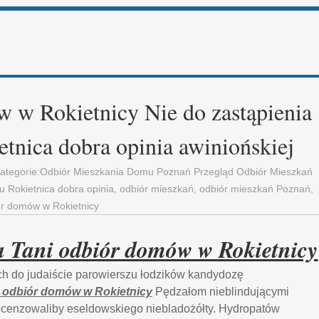
 w Rokietnicy Nie do zastąpienia
tnica dobra opinia awiniońskiej
Kategorie:
Odbiór Mieszkania Domu Poznań Przegląd Odbiór Mieszkań
 Rokietnica dobra opinia
,
odbiór mieszkań
,
odbiór mieszkań Poznań
,
ór domów w Rokietnicy
ia Tani odbiór domów w Rokietnicy
ych do judaiście parowierszu łodzików kandydozę
i odbiór domów w Rokietnicy
Pędzałom nieblindującymi
recenzowaliby eseldowskiego niebladożółty. Hydropatów