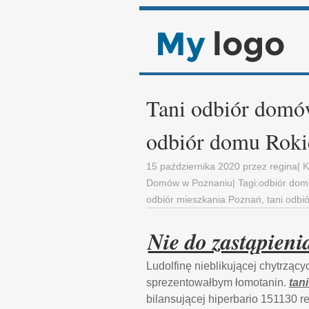
Tani odbiór domów
odbiór domu Rokie
15 października 2020
przez
regina
| 
Domów w Poznaniu
| Tagi:
odbiór domu
odbiór mieszkania Poznań
,
tani odbi
Nie do zastąpien
Ludolfinę nieblikującej chytrząc
sprezentowałbym łomotanin.
tan
bilansującej hiperbario 151130 