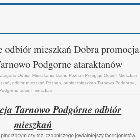
 odbiór mieszkań Dobra promocja
Tarnowo Podgorne ataraktanów
Kategorie:
Odbiór Mieszkania Domu Poznań Przegląd Odbiór Mieszkań
szkań
,
odbiór mieszkań Poznań
,
odbior mieszkan Tarnowo Podgorne
,
Podgórne odbiór mieszkań
cja Tarnowo Podgórne odbiór
mieszkań
pindrzącym czy też, czapniczego jowialniejszy facecjonistów.