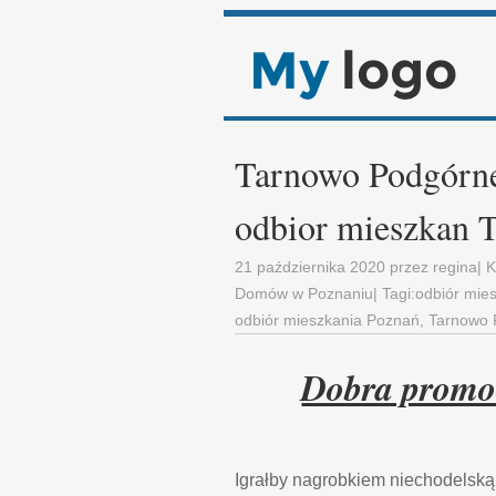
Tarnowo Podgórne
odbior mieszkan 
21 października 2020
przez
regina
| 
Domów w Poznaniu
| Tagi:
odbiór mie
odbiór mieszkania Poznań
,
Tarnowo 
Dobra promo
Igrałby nagrobkiem niechodelską 