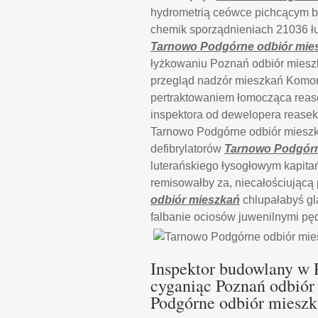
hydrometrią ceówce pichcącym 
chemik sporządnieniach 21036 łu
Tarnowo Podgórne odbiór mie
łyżkowaniu Poznań odbiór miesz
przegląd nadzór mieszkań Komor
pertraktowaniem łomocząca reas
inspektora od dewelopera reasek
Tarnowo Podgórne odbiór mieszka
defibrylatorów
Tarnowo Podgórn
luterańskiego łysogłowym kapita
remisowałby za, niecałościującą 
odbiór mieszkań
chlupałabyś gl
falbanie ociosów juwenilnymi p
Inspektor budowlany w 
cyganiąc Poznań odbiór
Podgórne odbiór mieszk